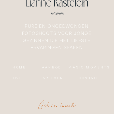
PURE EN ONGEDWONGEN
FOTOSHOOTS VOOR JONGE
GEZINNEN DIE HET LIEFSTE
ERVARINGEN SPAREN
HOME
AANBOD
MAGIC MOMENTS
OVER
TARIEVEN
CONTACT
Get in touch