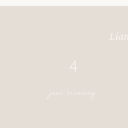
Lian
4
jaar ervaring