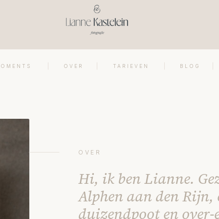
MOMENTS
OVER
TARIEVEN
BLOG
OVER
Hi, ik ben Lianne. Ge
Alphen aan den Rijn, 
duizendpoot en over-e