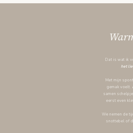
Warme
Dat is wat ik v
het lie
Met mijn sponta
gemak voelt.
samen schelpje
eerst even kle
We nemen de tijd
snottebel of 