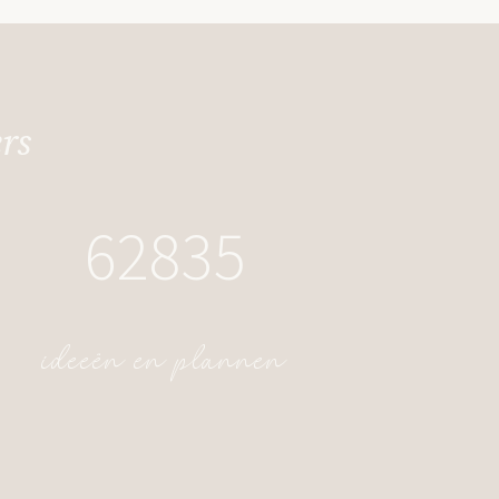
rs
62835
ideeën en plannen