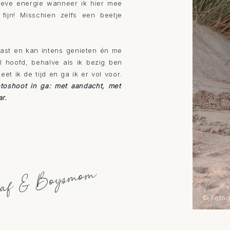
ieve energie wanneer ik hier mee
fijn! Misschien zelfs een beetje
iast en kan intens genieten én me
 hoofd, behalve als ik bezig ben
et ik de tijd en ga ik er vol voor.
otoshoot in ga: met aandacht, met
ar.
aaf & Boysmom
© Fotog