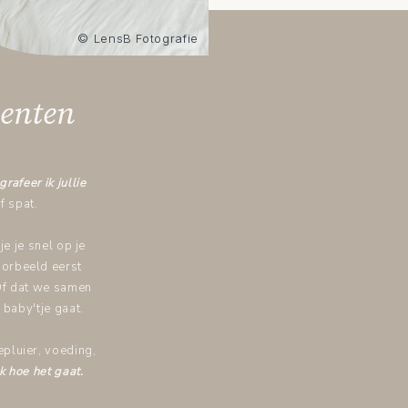
© LensB Fotografie
menten
afeer ik jullie
f spat.
je je snel op je
oorbeeld eerst
Of dat we samen
 baby'tje gaat.
epluier, voeding,
k hoe het gaat.