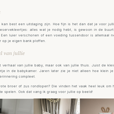
s
n best een uitdaging zijn. Hoe fijn is het dan dat je voor jull
servekleertjes: alles wat je nodig hebt, is gewoon in de buurt. 
. Een luier verschonen of een voeding tussendoor is allemaal net
 op je eigen bank ploffen.
l van jullie
et verhaal van jullie baby, maar ook van jullie thuis. Juist de k
tje in de babykamer. Jaren later zie je niet alleen hoe klein j
herinnering compleet.
rote broer of zus rondlopen? Die vinden het vaak heel leuk om h
e spelen. Ook dat vang ik graag voor jullie op beeld!