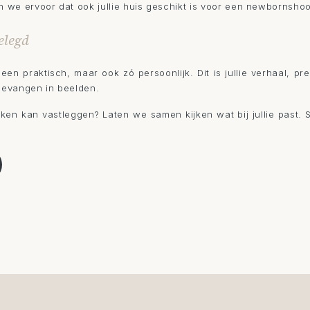
en we ervoor dat ook jullie huis geschikt is voor een newbornsho
gelegd
leen praktisch, maar ook zó persoonlijk. Dit is jullie verhaal, p
d gevangen in beelden.
eken kan vastleggen? Laten we samen kijken wat bij jullie past. 