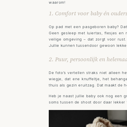
waarom!
1. Comfort voor baby én ouder
Op pad met een pasgeboren baby? Dat ka
Geen gesleep met luiertas, flesjes en re
veilige omgeving – dat zorgt voor rust
Jullie kunnen tussendoor gewoon lekker
2. Puur, persoonlijk en helemaa
De foto’s vertellen straks niet alleen h
wiegje, dat ene knuffeltje, het behange
thuis als gezin eruitzag. Dat maakt de 
Heb je naast jullie baby ook nog een g
soms tussen de shoot door daar lekker t