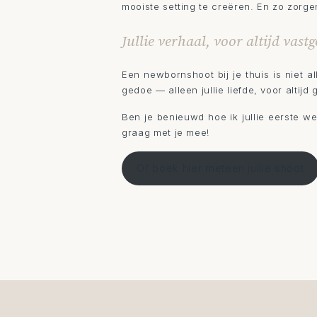
mooiste setting te creëren. En zo zorg
Jullie verhaal, voor altijd vast
Een newbornshoot bij je thuis is niet al
gedoe — alleen jullie liefde, voor altij
Ben je benieuwd hoe ik jullie eerste w
graag met je mee!
Of boek hier meteen jullie shoot