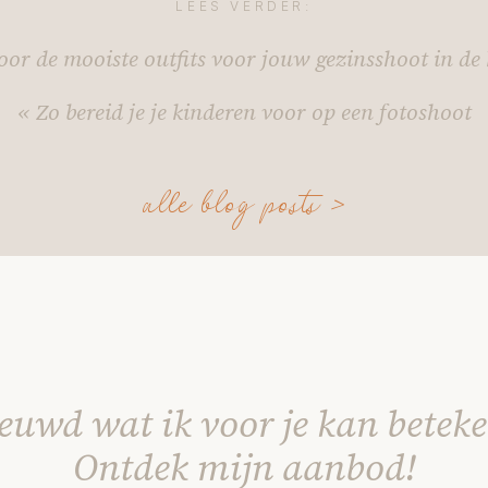
LEES VERDER:
voor de mooiste outfits voor jouw gezinsshoot in de 
«
Zo bereid je je kinderen voor op een fotoshoot
alle blog posts >
euwd wat ik voor je kan betek
Ontdek mijn aanbod!