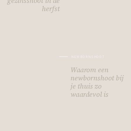
gezinsshoot in de
herfst
NEWBORNSHOOT
Waarom een
newbornshoot bij
je thuis zo
waardevol is