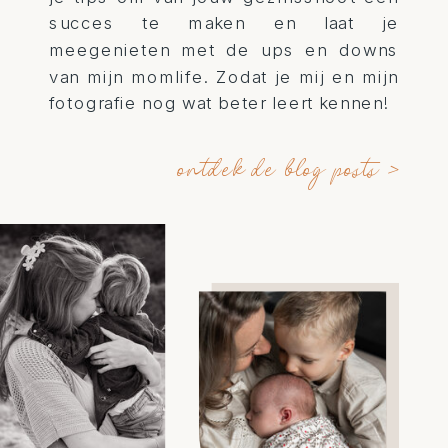
succes te maken en laat je
meegenieten met de ups en downs
van mijn momlife. Zodat je mij en mijn
fotografie nog wat beter leert kennen!
ontdek de blog posts >