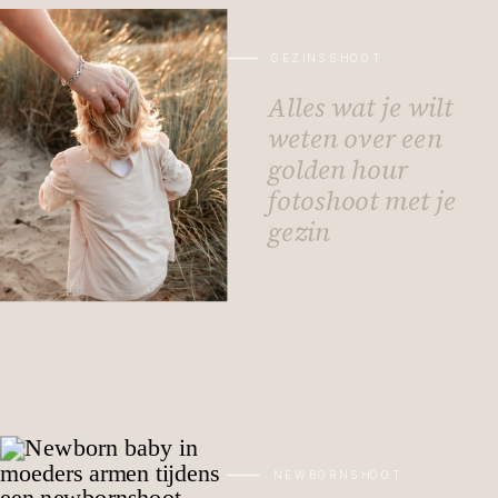
GEZINSSHOOT
Alles wat je wilt
weten over een
golden hour
fotoshoot met je
gezin
NEWBORNSHOOT