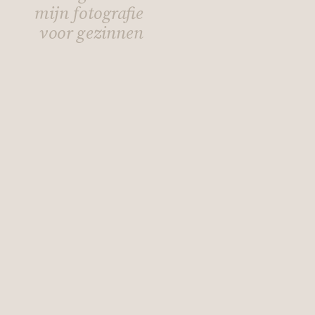
mijn fotografie
voor gezinnen