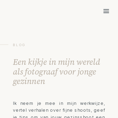
BLOG
Een kijkje in mijn wereld
als fotograaf voor jonge
gezinnen
Ik neem je mee in mijn werkwijze,
vertel verhalen over fijne shoots, geef
je tips om van jouw gezinsshoot een